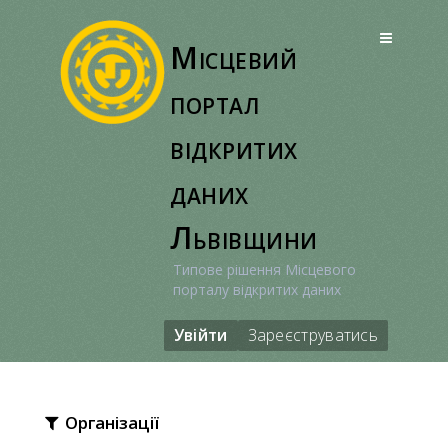
Перейти
до
Місцевий
вмісту
портал
відкритих
даних
Львівщини
Типове рішення Місцевого
порталу відкритих даних
Увійти
Зареєструватись
Організації