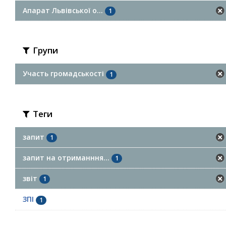
Апарат Львівської о...
1
Групи
Участь громадськості
1
Теги
запит
1
запит на отриманння...
1
звіт
1
ЗПІ
1