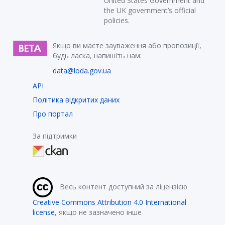
United States Government and
the UK government’s official
policies.
Якщо ви маєте зауваження або пропозиції,
будь ласка, напишіть нам:
data@loda.gov.ua
API
Політика відкритих даних
Про портал
За підтримки
Весь контент доступний за ліцензією
Creative Commons Attribution 4.0 International
license
, якщо не зазначено інше