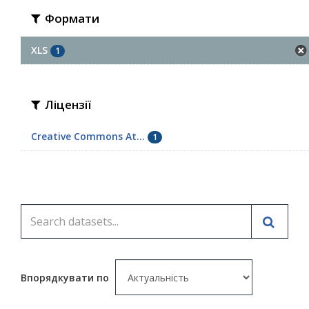
Формати
XLS
1
Ліцензії
Creative Commons At...
1
Впорядкувати по