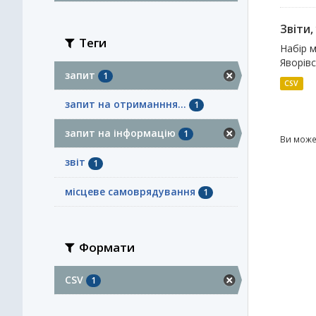
Звіти
Теги
Набір м
Яворівс
запит
1
CSV
запит на отриманння...
1
запит на інформацію
1
Ви може
звіт
1
місцеве самоврядування
1
Формати
CSV
1