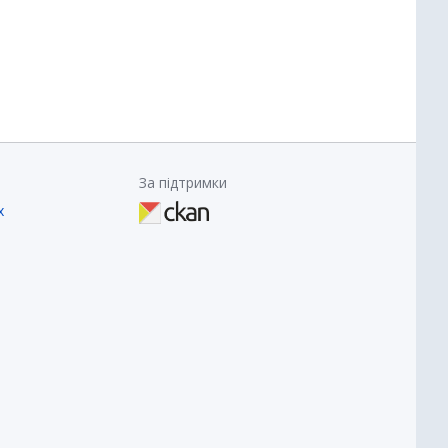
За підтримки
х