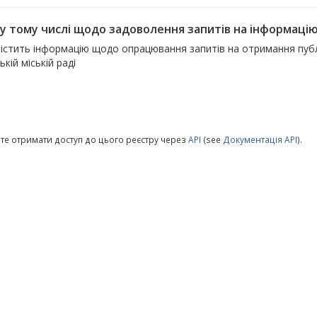
, у тому числі щодо задоволення запитів на інформаці
істить інформацію щодо опрацювання запитів на отримання публіч
ькій міській раді
те отримати доступ до цього реєстру через
API
(see
Документація API
).