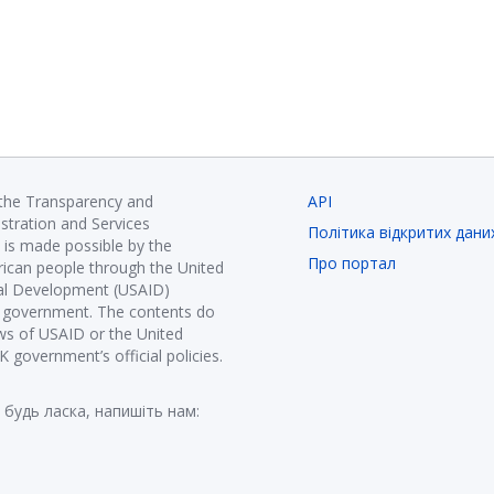
 the Transparency and
API
istration and Services
Політика відкритих дани
is made possible by the
Про портал
ican people through the United
nal Development (USAID)
K government. The contents do
ews of USAID or the United
government’s official policies.
 будь ласка, напишіть нам: