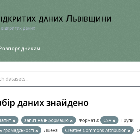
відкритих даних Львівщини
 відкритих даних
Розпорядникам
абір даних знайдено
запит
запит на інформацію
Формати:
CSV
Групи:
ь громадськості
Ліцензії:
Creative Commons Attribution
О