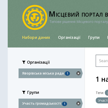
Перейти
до
Місцевий портал 
вмісту
Типове рішення Місцевого порталу
Набори даних
Організації
Групи
Організації
Яворівська міська рада
1
1 н
Групи
Теги:
Участ
Участь громадськості
1