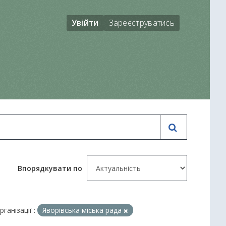
Увійти
Зареєструватись
Впорядкувати по
рганізації :
Яворівська міська рада