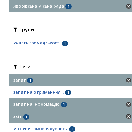
Яворівська міська рада
1
Групи
Участь громадськості
1
Теги
запит
1
запит на отриманння...
1
запит на інформацію
1
звіт
1
місцеве самоврядування
1