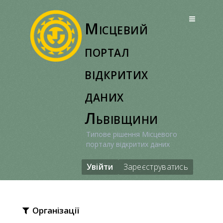
Перейти
до
Місцевий
вмісту
портал
відкритих
даних
Львівщини
Типове рішення Місцевого
порталу відкритих даних
Увійти
Зареєструватись
Організації