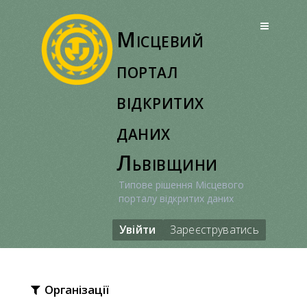
Перейти
до
Місцевий
вмісту
портал
відкритих
даних
Львівщини
Типове рішення Місцевого
порталу відкритих даних
Увійти
Зареєструватись
Організації