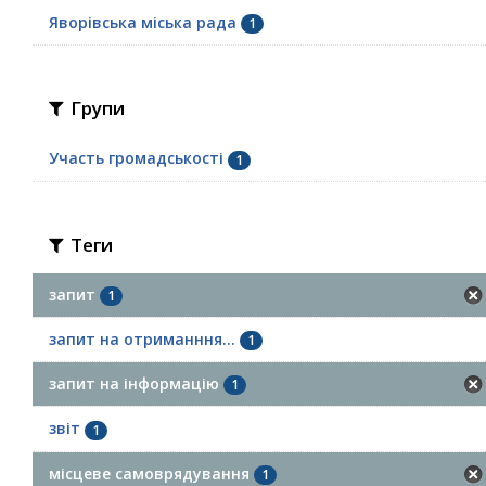
Яворівська міська рада
1
Групи
Участь громадськості
1
Теги
запит
1
запит на отриманння...
1
запит на інформацію
1
звіт
1
місцеве самоврядування
1