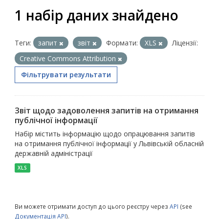
1 набір даних знайдено
Теги:
запит
звіт
Формати:
XLS
Ліцензії:
Creative Commons Attribution
Фільтрувати результати
Звіт щодо задоволення запитів на отримання
публічної інформації
Набір містить інформацію щодо опрацювання запитів
на отримання публічної інформації у Львівській обласній
державній адміністрації
XLS
Ви можете отримати доступ до цього реєстру через
API
(see
Документація API
).