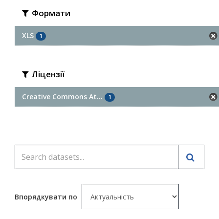
Формати
XLS
1
Ліцензії
Creative Commons At...
1
Впорядкувати по