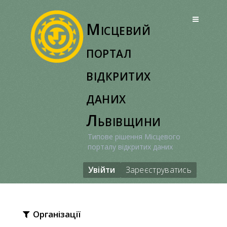
Перейти
до
Місцевий
вмісту
портал
відкритих
даних
Львівщини
Типове рішення Місцевого
порталу відкритих даних
Увійти
Зареєструватись
Організації