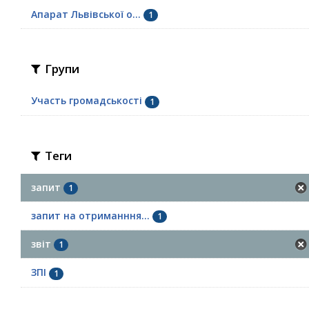
Апарат Львівської о...
1
Групи
Участь громадськості
1
Теги
запит
1
запит на отриманння...
1
звіт
1
ЗПІ
1