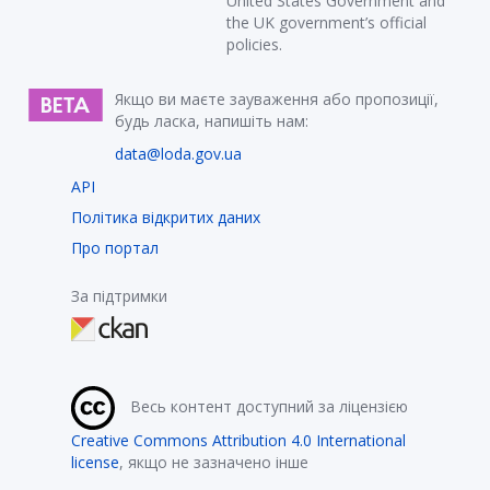
United States Government and
the UK government’s official
policies.
Якщо ви маєте зауваження або пропозиції,
будь ласка, напишіть нам:
data@loda.gov.ua
API
Політика відкритих даних
Про портал
За підтримки
Весь контент доступний за ліцензією
Creative Commons Attribution 4.0 International
license
, якщо не зазначено інше