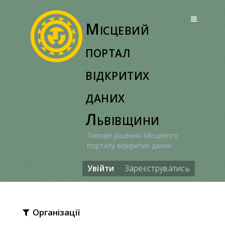
Перейти
до
Місцевий
вмісту
портал
відкритих
даних
Львівщини
Типове рішення Місцевого
порталу відкритих даних
Увійти
Зареєструватись
Організації