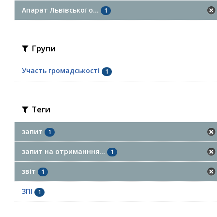
Апарат Львівської о...
1
Групи
Участь громадськості
1
Теги
запит
1
запит на отриманння...
1
звіт
1
ЗПІ
1