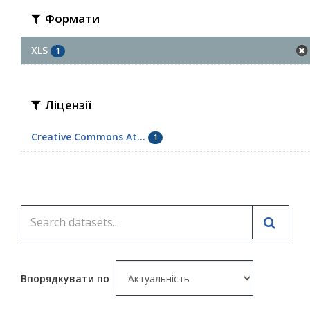
Формати
XLS
1
Ліцензії
Creative Commons At...
1
Впорядкувати по