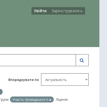
Увійти
Зареєструватись
Впорядкувати по
Групи:
Участь громадськості
Ліцензії: