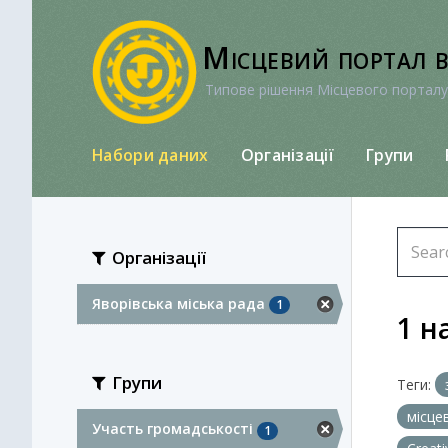
Перейти
до
Місцевий портал 
вмісту
Типове рішення Місцевого порталу
Набори даних
Організації
Групи
Організації
Яворівська міська рада
1
1 н
Групи
Теги:
місце
Участь громадськості
1