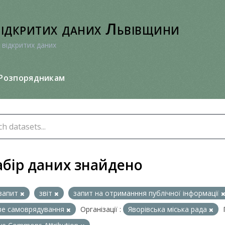
відкритих даних Львівщини
 відкритих даних
Розпорядникам
абір даних знайдено
запит
звіт
запит на отриманння публічної інформації
ве самоврядування
Організації :
Яворівська міська рада