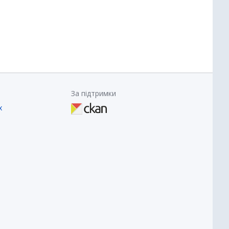
За підтримки
х