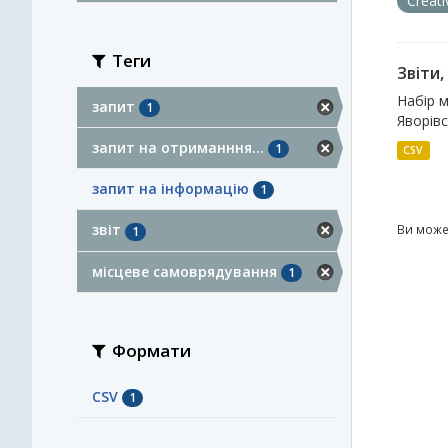
Creat
Теги
Звіти
Набір м
запит
1
Яворівс
запит на отриманння...
1
CSV
запит на інформацію
1
звіт
Ви може
1
місцеве самоврядування
1
Формати
CSV
1