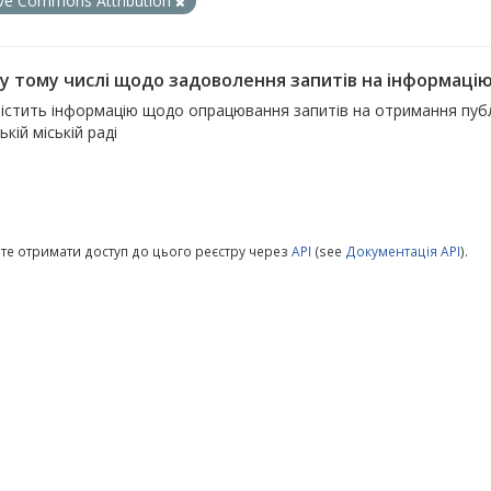
ive Commons Attribution
, у тому числі щодо задоволення запитів на інформаці
істить інформацію щодо опрацювання запитів на отримання публіч
ькій міській раді
те отримати доступ до цього реєстру через
API
(see
Документація API
).