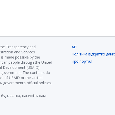
 the Transparency and
API
istration and Services
Політика відкритих дани
is made possible by the
Про портал
ican people through the United
nal Development (USAID)
K government. The contents do
ews of USAID or the United
government’s official policies.
 будь ласка, напишіть нам: