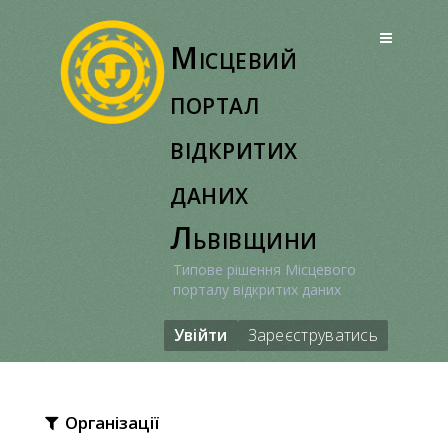
Перейти
до
Місцевий
вмісту
портал
відкритих
даних
Львівщини
Типове рішення Місцевого
порталу відкритих даних
Увійти
Зареєструватись
Організації