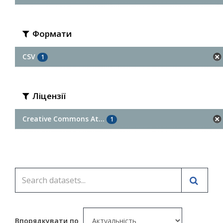
Формати
CSV
1
Ліцензії
Creative Commons At...
1
Впорядкувати по