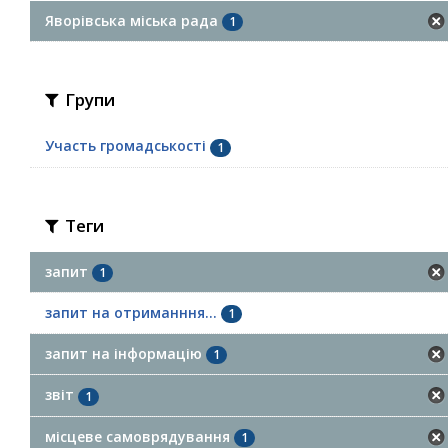
Яворівська міська рада
1
Групи
Участь громадськості
1
Теги
запит
1
запит на отриманння...
1
запит на інформацію
1
звіт
1
місцеве самоврядування
1