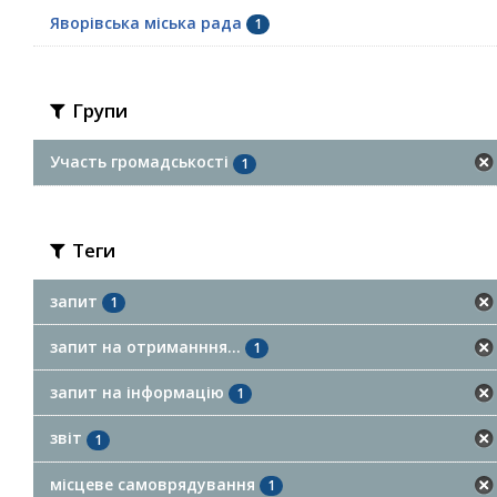
Яворівська міська рада
1
Групи
Участь громадськості
1
Теги
запит
1
запит на отриманння...
1
запит на інформацію
1
звіт
1
місцеве самоврядування
1