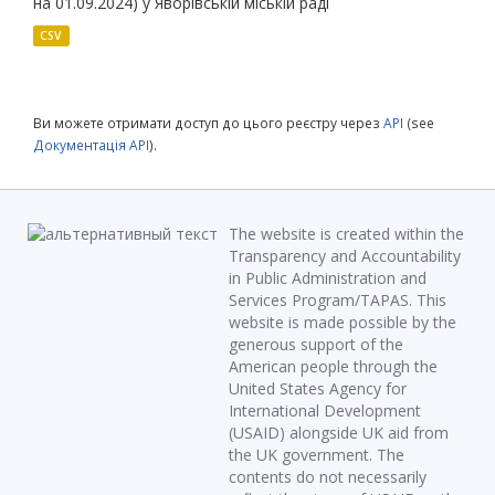
на 01.09.2024) у Яворівській міській раді
CSV
Ви можете отримати доступ до цього реєстру через
API
(see
Документація API
).
The website is created within the
Transparency and Accountability
in Public Administration and
Services Program/TAPAS. This
website is made possible by the
generous support of the
American people through the
United States Agency for
International Development
(USAID) alongside UK aid from
the UK government. The
contents do not necessarily