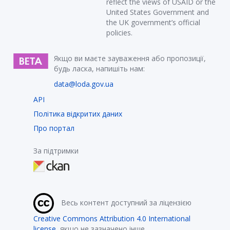
reflect the views of USAID or the
United States Government and
the UK government’s official
policies.
Якщо ви маєте зауваження або пропозиції,
будь ласка, напишіть нам:
data@loda.gov.ua
API
Політика відкритих даних
Про портал
За підтримки
Весь контент доступний за ліцензією
Creative Commons Attribution 4.0 International
license
, якщо не зазначено інше