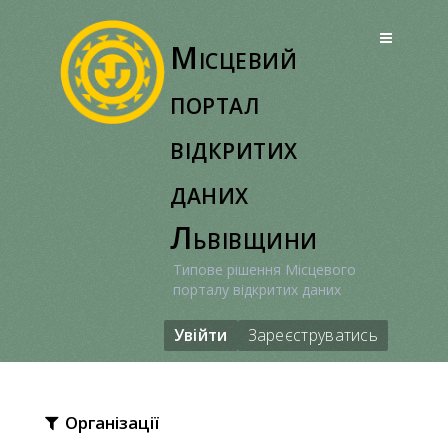
Перейти
до
Місцевий
вмісту
портал
відкритих
даних
Львівщини
Типове рішення Місцевого
порталу відкритих даних
Увійти
Зареєструватись
Організації