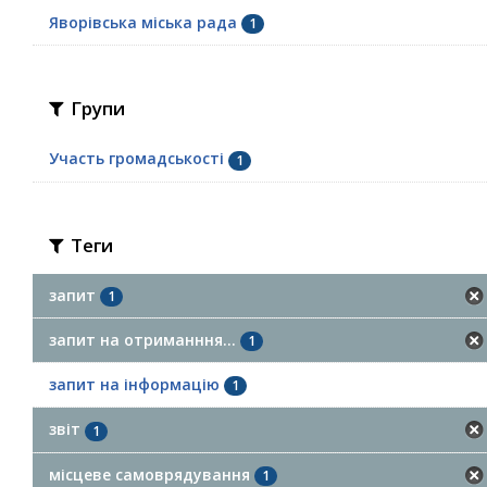
Яворівська міська рада
1
Групи
Участь громадськості
1
Теги
запит
1
запит на отриманння...
1
запит на інформацію
1
звіт
1
місцеве самоврядування
1