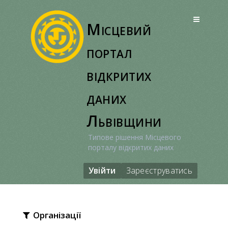
Перейти
до
Місцевий
вмісту
портал
відкритих
даних
Львівщини
Типове рішення Місцевого
порталу відкритих даних
Увійти
Зареєструватись
Організації