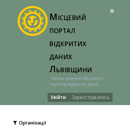
Перейти
до
Місцевий
вмісту
портал
відкритих
даних
Львівщини
Типове рішення Місцевого
порталу відкритих даних
Увійти
Зареєструватись
Організації