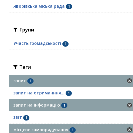
Яворівська міська рада
1
Групи
Участь громадськості
1
Теги
запит
1
запит на отриманння...
1
запит на інформацію
1
звіт
1
місцеве самоврядування
1