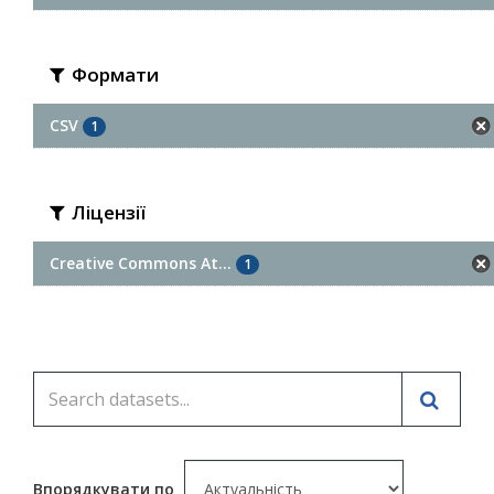
Формати
CSV
1
Ліцензії
Creative Commons At...
1
Впорядкувати по