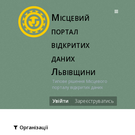
Перейти
до
Місцевий
вмісту
портал
відкритих
даних
Львівщини
Типове рішення Місцевого
порталу відкритих даних
Увійти
Зареєструватись
Організації