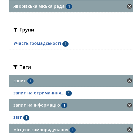
Яворівська міська рада
1
Групи
Участь громадськості
1
Теги
запит
1
запит на отриманння...
1
запит на інформацію
1
звіт
1
місцеве самоврядування
1