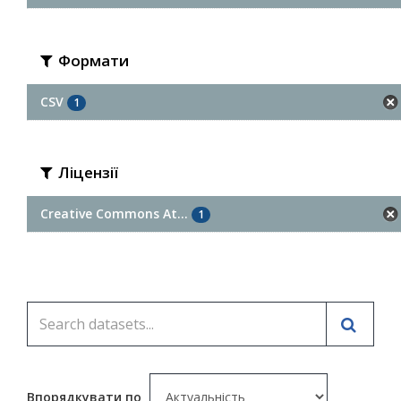
Формати
CSV
1
Ліцензії
Creative Commons At...
1
Впорядкувати по