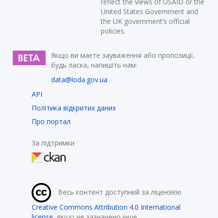
reflect the views of USAID or the
United States Government and
the UK government’s official
policies.
Якщо ви маєте зауваження або пропозиції,
будь ласка, напишіть нам:
data@loda.gov.ua
API
Політика відкритих даних
Про портал
За підтримки
Весь контент доступний за ліцензією
Creative Commons Attribution 4.0 International
license
, якщо не зазначено інше