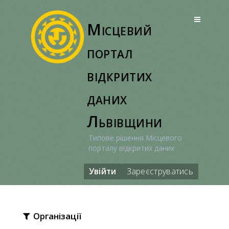
Перейти
до
Місцевий
вмісту
портал
відкритих
даних
Львівщини
Типове рішення Місцевого
порталу відкритих даних
Увійти
Зареєструватись
Організації