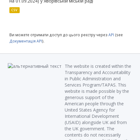
на 01.09.2024) у Яворівській міській раді
CSV
Ви можете отримати доступ до цього реєстру через
API
(see
Документація API
).
The website is created within the
Transparency and Accountability
in Public Administration and
Services Program/TAPAS. This
website is made possible by the
generous support of the
American people through the
United States Agency for
International Development
(USAID) alongside UK aid from
the UK government. The
contents do not necessarily