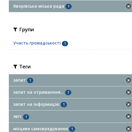
Яворівська міська рада
1
Групи
Участь громадськості
1
Теги
запит
1
запит на отриманння...
1
запит на інформацію
1
звіт
1
місцеве самоврядування
1