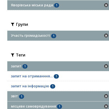
Яворівська міська рада
1
Групи
Участь громадськості
1
Теги
запит
1
запит на отриманння...
1
запит на інформацію
1
звіт
1
місцеве самоврядування
1