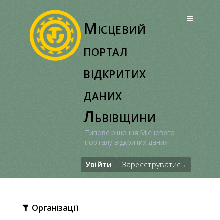
Перейти
до
Місцевий
вмісту
портал
відкритих
даних
Львівщини
Типове рішення Місцевого
порталу відкритих даних
Увійти
Зареєструватись
Організації