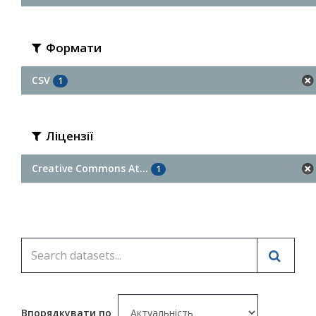
Формати
CSV
1
Ліцензії
Creative Commons At...
1
Впорядкувати по