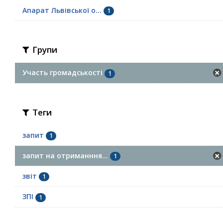
Апарат Львівської о...
1
Групи
Участь громадськості
1
Теги
запит
1
запит на отриманння...
1
звіт
1
ЗПІ
1