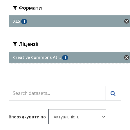
Формати
XLS
1
Ліцензії
Creative Commons At...
1
Впорядкувати по