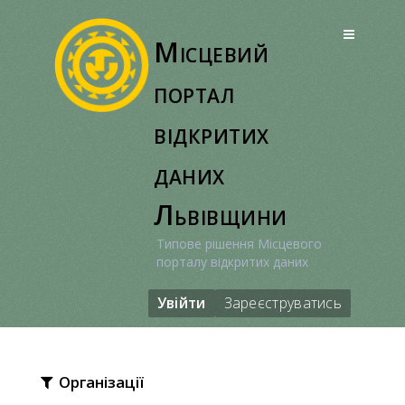
Перейти
до
Місцевий
вмісту
портал
відкритих
даних
Львівщини
Типове рішення Місцевого
порталу відкритих даних
Увійти
Зареєструватись
Організації