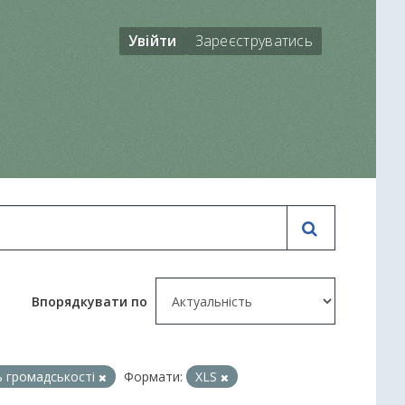
Увійти
Зареєструватись
Впорядкувати по
ь громадськості
Формати:
XLS