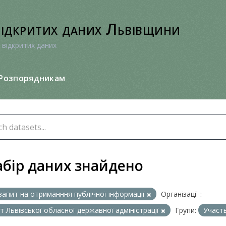
відкритих даних Львівщини
 відкритих даних
Розпорядникам
абір даних знайдено
запит на отриманння публічної інформації
Організації :
т Львівської обласної державної адміністрації
Групи:
Участ