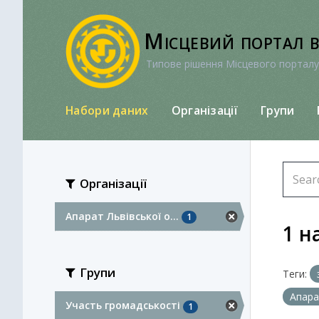
Перейти
до
Місцевий портал 
вмісту
Типове рішення Місцевого порталу
Набори даних
Організації
Групи
Організації
Апарат Львівської о...
1
1 н
Групи
Теги:
Апара
Участь громадськості
1