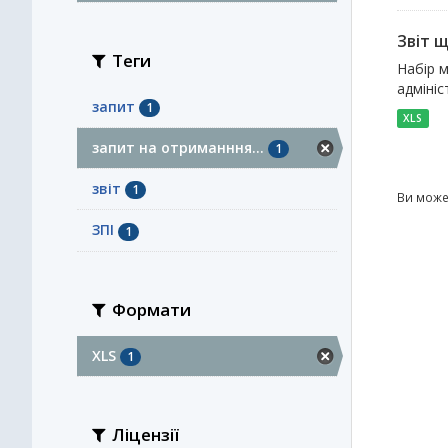
Звіт 
Теги
Набір м
адмініс
запит
1
XLS
запит на отриманння...
1
звіт
1
Ви може
ЗПІ
1
Формати
XLS
1
Ліцензії