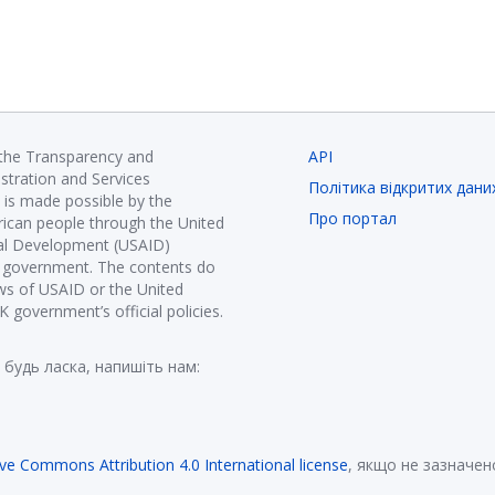
 the Transparency and
API
istration and Services
Політика відкритих дани
is made possible by the
Про портал
ican people through the United
nal Development (USAID)
K government. The contents do
ews of USAID or the United
government’s official policies.
 будь ласка, напишіть нам:
ive Commons Attribution 4.0 International license
, якщо не зазначен