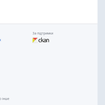
За підтримки
х
о інше