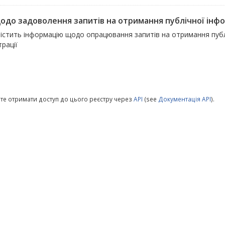
щодо задоволення запитів на отримання публічної інфо
істить інформацію щодо опрацювання запитів на отримання публі
трації
те отримати доступ до цього реєстру через
API
(see
Документація API
).