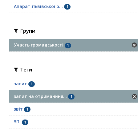
Апарат Львівської о...
1
Групи
Участь громадськості
1
Теги
запит
1
запит на отриманння...
1
звіт
1
ЗПІ
1