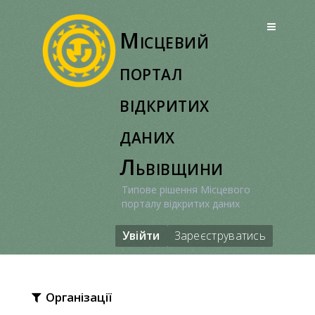
Перейти
до
Місцевий
вмісту
портал
відкритих
даних
Львівщини
Типове рішення Місцевого
порталу відкритих даних
Увійти
Зареєструватись
Організації