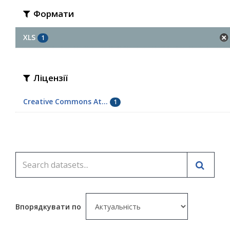
Формати
XLS
1
Ліцензії
Creative Commons At...
1
Впорядкувати по