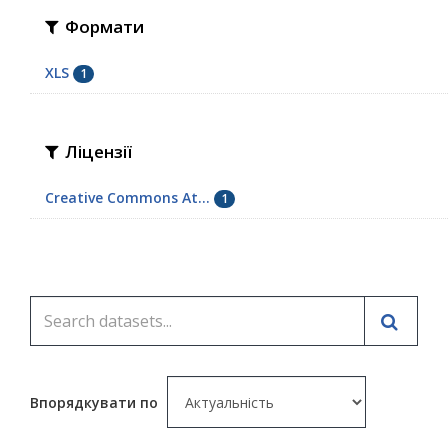
Формати
XLS
1
Ліцензії
Creative Commons At...
1
Впорядкувати по