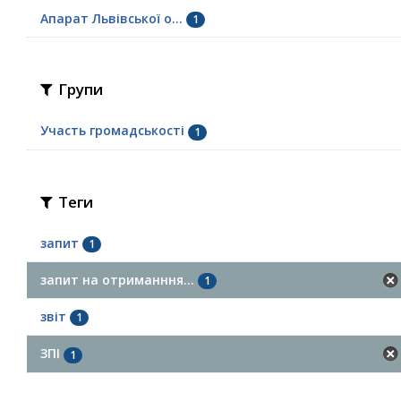
Апарат Львівської о...
1
Групи
Участь громадськості
1
Теги
запит
1
запит на отриманння...
1
звіт
1
ЗПІ
1