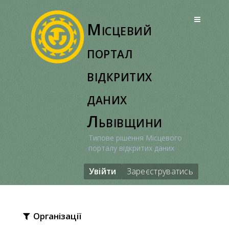
Перейти
до
Місцевий
вмісту
портал
відкритих
даних
Львівщини
Типове рішення Місцевого
порталу відкритих даних
Увійти
Зареєструватись
Організації