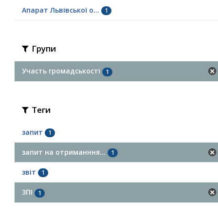
Апарат Львівської о...
1
Групи
Участь громадськості
1
Теги
запит
1
запит на отриманння...
1
звіт
1
ЗПІ
1