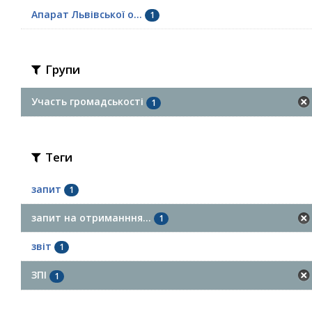
Апарат Львівської о...
1
Групи
Участь громадськості
1
Теги
запит
1
запит на отриманння...
1
звіт
1
ЗПІ
1