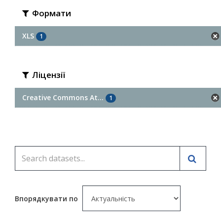
Формати
XLS
1
Ліцензії
Creative Commons At...
1
Впорядкувати по