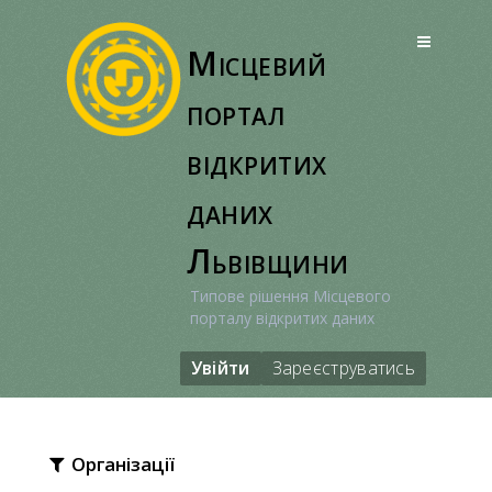
Перейти
до
Місцевий
вмісту
портал
відкритих
даних
Львівщини
Типове рішення Місцевого
порталу відкритих даних
Увійти
Зареєструватись
Організації