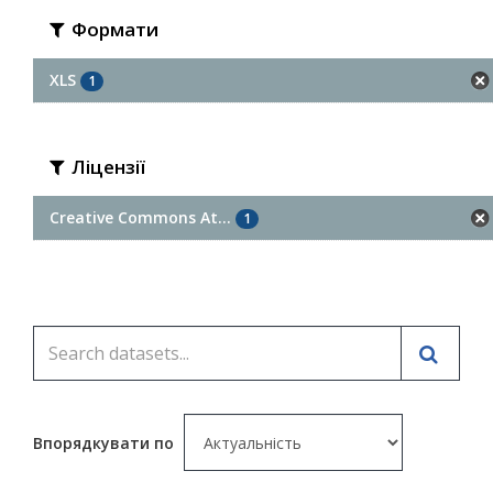
Формати
XLS
1
Ліцензії
Creative Commons At...
1
Впорядкувати по