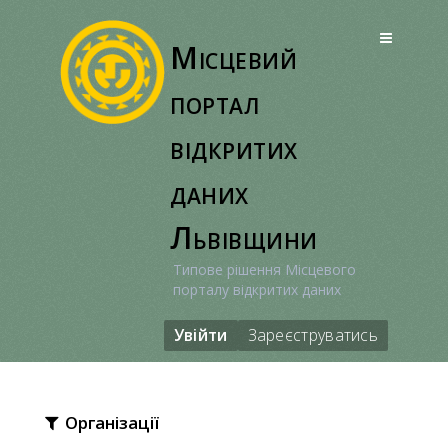
Перейти
до
Місцевий
вмісту
портал
відкритих
даних
Львівщини
Типове рішення Місцевого
порталу відкритих даних
Увійти
Зареєструватись
Організації