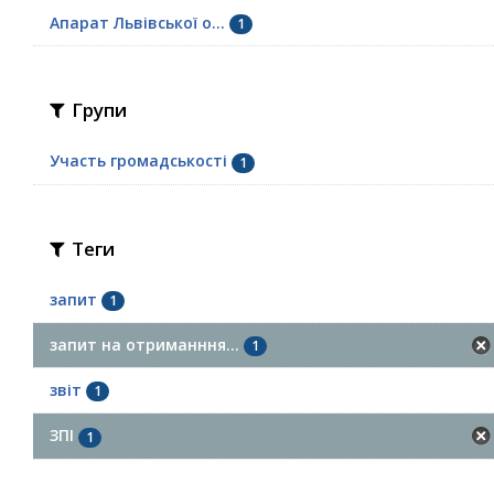
Апарат Львівської о...
1
Групи
Участь громадськості
1
Теги
запит
1
запит на отриманння...
1
звіт
1
ЗПІ
1