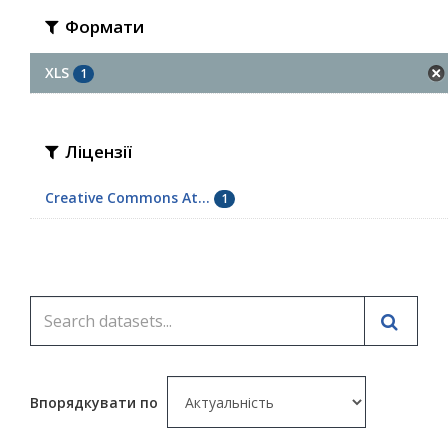
Формати
XLS
1
Ліцензії
Creative Commons At...
1
Впорядкувати по