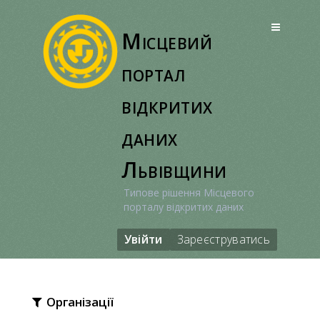
Перейти
до
Місцевий
вмісту
портал
відкритих
даних
Львівщини
Типове рішення Місцевого
порталу відкритих даних
Увійти
Зареєструватись
Організації