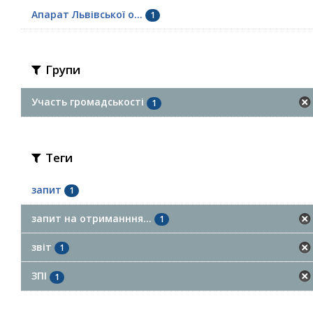
Апарат Львівської о...
1
Групи
Участь громадськості
1
Теги
запит
1
запит на отриманння...
1
звіт
1
ЗПІ
1