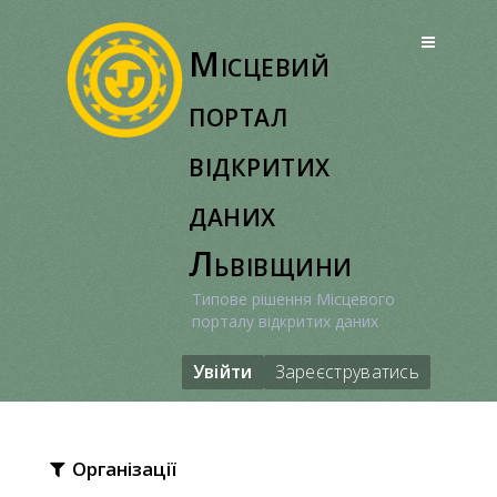
Перейти
до
Місцевий
вмісту
портал
відкритих
даних
Львівщини
Типове рішення Місцевого
порталу відкритих даних
Увійти
Зареєструватись
Організації