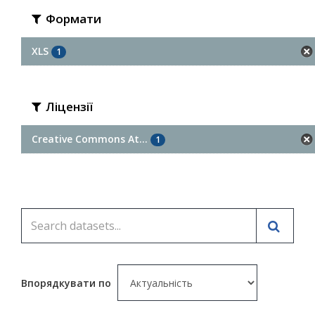
Формати
XLS
1
Ліцензії
Creative Commons At...
1
Впорядкувати по