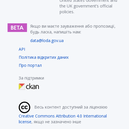
United States Government and
the UK government’s official
policies.
Якщо ви маєте зауваження або пропозиції,
будь ласка, напишіть нам:
data@loda.gov.ua
API
Політика відкритих даних
Про портал
За підтримки
Весь контент доступний за ліцензією
Creative Commons Attribution 4.0 International
license
, якщо не зазначено інше