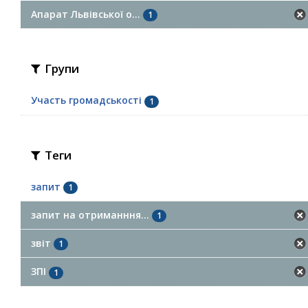
Апарат Львівської о...
1
Групи
Участь громадськості
1
Теги
запит
1
запит на отриманння...
1
звіт
1
ЗПІ
1