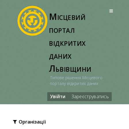
Перейти
до
Місцевий
вмісту
портал
відкритих
даних
Львівщини
Типове рішення Місцевого
порталу відкритих даних
Увійти
Зареєструватись
Організації