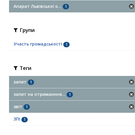
Апарат Львівської о...
1
Групи
Участь громадськості
1
Теги
запит
1
запит на отриманння...
1
звіт
1
ЗПІ
1