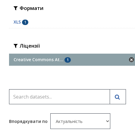
Формати
XLS
1
Ліцензії
Creative Commons At...
1
Впорядкувати по