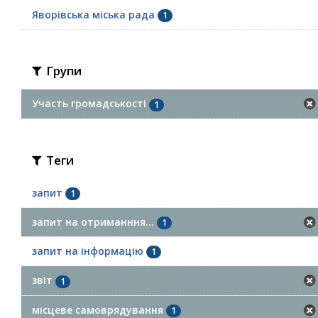
Яворівська міська рада
1
Групи
Участь громадськості
1
Теги
запит
1
запит на отриманння...
1
запит на інформацію
1
звіт
1
місцеве самоврядування
1