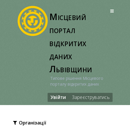
Перейти
до
Місцевий
вмісту
портал
відкритих
даних
Львівщини
Типове рішення Місцевого
порталу відкритих даних
Увійти
Зареєструватись
Організації