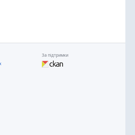
За підтримки
х