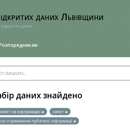
відкритих даних Львівщини
 відкритих даних
Розпорядникам
абір даних знайдено
запит на інформацію
запит
 на отриманння публічної інформації