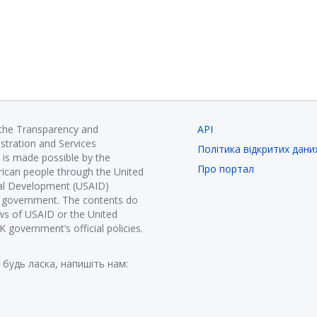
 the Transparency and
API
istration and Services
Політика відкритих дани
is made possible by the
Про портал
ican people through the United
nal Development (USAID)
K government. The contents do
ews of USAID or the United
government’s official policies.
 будь ласка, напишіть нам: