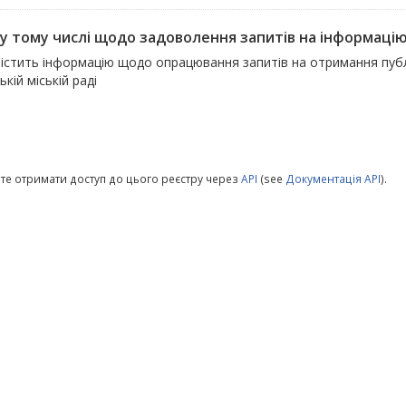
, у тому числі щодо задоволення запитів на інформаці
істить інформацію щодо опрацювання запитів на отримання публіч
ькій міській раді
те отримати доступ до цього реєстру через
API
(see
Документація API
).