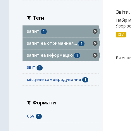
Звіти
Теги
Набір м
Яворівс
запит
1
CSV
запит на отриманння...
1
запит на інформацію
1
Ви може
звіт
1
місцеве самоврядування
1
Формати
CSV
1