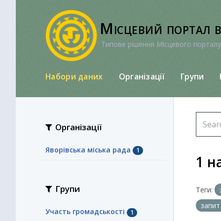
Перейти
до
Місцевий портал 
вмісту
Типове рішення Місцевого порталу
Набори даних
Організації
Групи
Організації
Яворівська міська рада
1
1 н
Групи
Теги:
запит
Участь громадськості
1