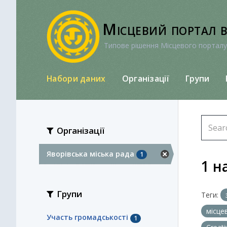
Перейти
до
Місцевий портал 
вмісту
Типове рішення Місцевого порталу
Набори даних
Організації
Групи
Організації
Яворівська міська рада
1
1 н
Групи
Теги:
місце
Участь громадськості
1