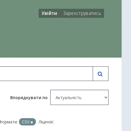
Увійти
Зареєструватись
Впорядкувати по
Формати:
CSV
Ліцензії: