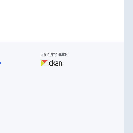
За підтримки
х