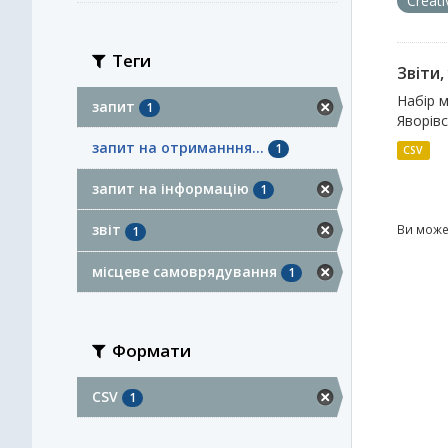
Creat
Теги
Звіти
Набір м
запит
1
Яворівс
запит на отриманння...
1
CSV
запит на інформацію
1
звіт
Ви може
1
місцеве самоврядування
1
Формати
CSV
1