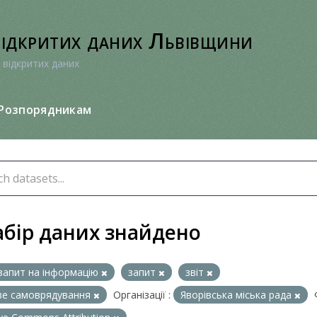
відкритих даних Львівщини
 відкритих даних
Розпорядникам
абір даних знайдено
запит на інформацію
запит
звіт
ве самоврядування
Організації :
Яворівська міська рада