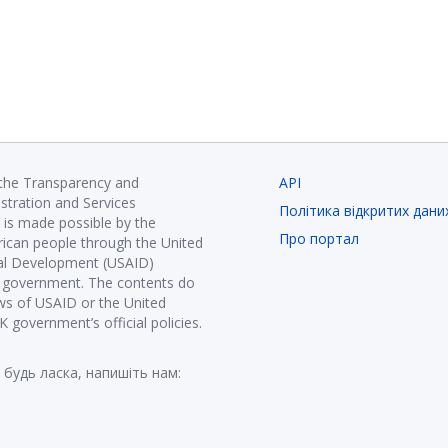
 the Transparency and
API
istration and Services
Політика відкритих дани
is made possible by the
Про портал
ican people through the United
nal Development (USAID)
K government. The contents do
ews of USAID or the United
government’s official policies.
 будь ласка, напишіть нам: