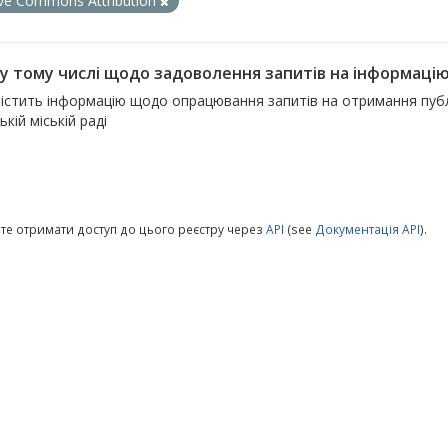
ive Commons Attribution
, у тому числі щодо задоволення запитів на інформаці
істить інформацію щодо опрацювання запитів на отримання публіч
ькій міській раді
те отримати доступ до цього реєстру через
API
(see
Документація API
).