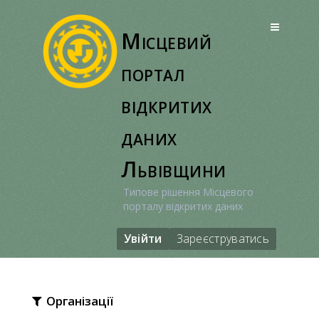
Перейти
до
Місцевий
вмісту
портал
відкритих
даних
Львівщини
Типове рішення Місцевого
порталу відкритих даних
Увійти
Зареєструватись
Організації