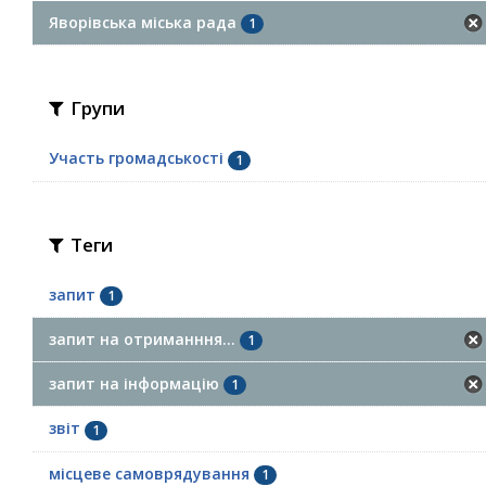
Яворівська міська рада
1
Групи
Участь громадськості
1
Теги
запит
1
запит на отриманння...
1
запит на інформацію
1
звіт
1
місцеве самоврядування
1