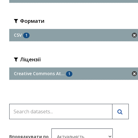
Формати
CSV
1
Ліцензії
Creative Commons At...
1
Впорядкувати по