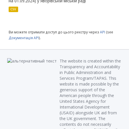
на 01.09.2024) у Яворівській міській раді
CSV
Ви можете отримати доступ до цього реєстру через
API
(see
Документація API
).
The website is created within the
Transparency and Accountability
in Public Administration and
Services Program/TAPAS. This
website is made possible by the
generous support of the
American people through the
United States Agency for
International Development
(USAID) alongside UK aid from
the UK government. The
contents do not necessarily