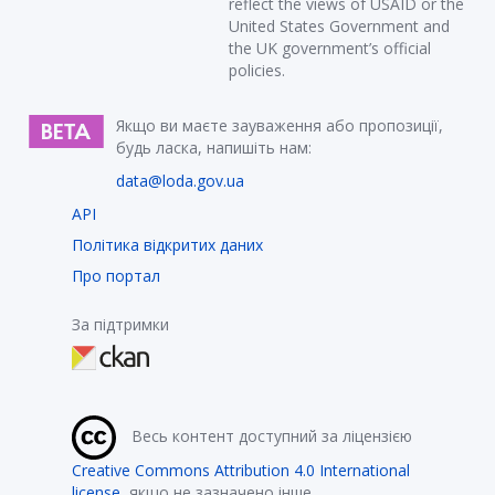
reflect the views of USAID or the
United States Government and
the UK government’s official
policies.
Якщо ви маєте зауваження або пропозиції,
будь ласка, напишіть нам:
data@loda.gov.ua
API
Політика відкритих даних
Про портал
За підтримки
Весь контент доступний за ліцензією
Creative Commons Attribution 4.0 International
license
, якщо не зазначено інше