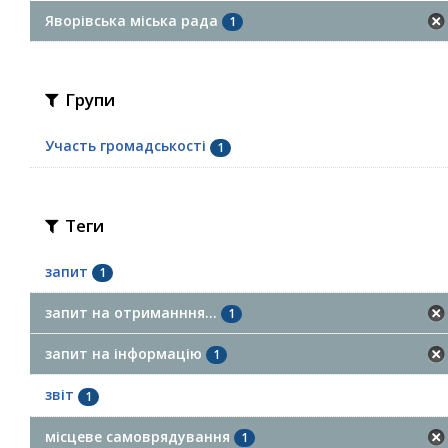
Яворівська міська рада
1
Групи
Участь громадськості
1
Теги
запит
1
запит на отриманння...
1
запит на інформацію
1
звіт
1
місцеве самоврядування
1