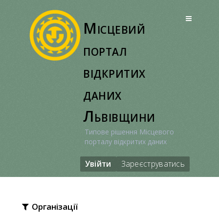
Перейти
до
Місцевий
вмісту
портал
відкритих
даних
Львівщини
Типове рішення Місцевого
порталу відкритих даних
Увійти
Зареєструватись
Організації