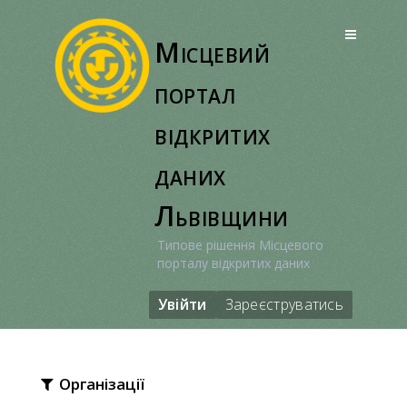
Перейти
до
Місцевий
вмісту
портал
відкритих
даних
Львівщини
Типове рішення Місцевого
порталу відкритих даних
Увійти
Зареєструватись
Організації