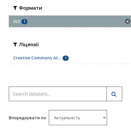
Формати
XLS
1
Ліцензії
Creative Commons At...
1
Впорядкувати по