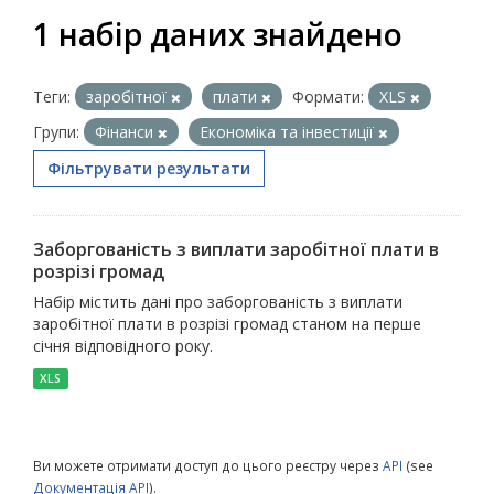
1 набір даних знайдено
Теги:
заробітної
плати
Формати:
XLS
Групи:
Фінанси
Економіка та інвестиції
Фільтрувати результати
Заборгованість з виплати заробітної плати в
розрізі громад
Набір містить дані про заборгованість з виплати
заробітної плати в розрізі громад станом на перше
січня відповідного року.
XLS
Ви можете отримати доступ до цього реєстру через
API
(see
Документація API
).