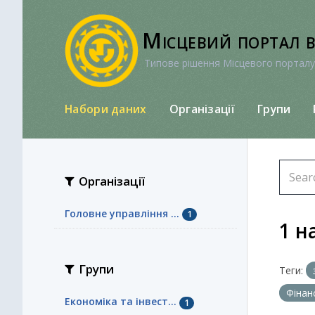
Перейти
до
Місцевий портал 
вмісту
Типове рішення Місцевого порталу
Набори даних
Організації
Групи
Організації
Головне управління ...
1
1 н
Групи
Теги:
Фінан
Економіка та інвест...
1