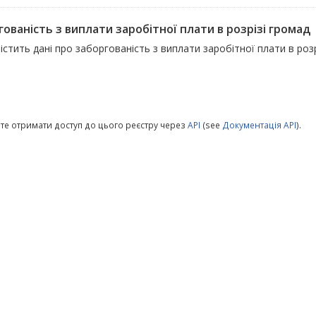
ованість з виплати заробітної плати в розрізі громад
істить дані про заборгованість з виплати заробітної плати в роз
те отримати доступ до цього реєстру через
API
(see
Документація API
).