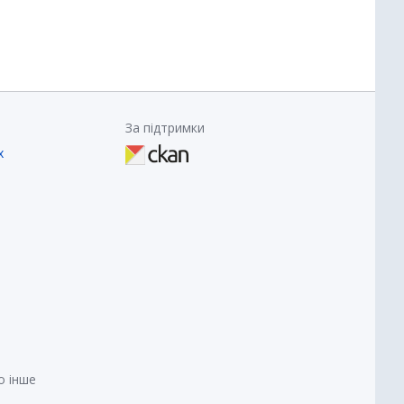
За підтримки
х
о інше