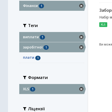
Фінанси
1
Заборг
Набір м
Теги
XLS
виплати
1
Ви може
заробітної
1
плати
1
Формати
XLS
1
Ліцензії