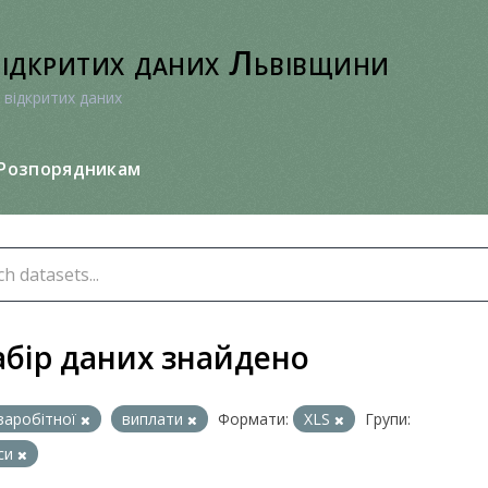
відкритих даних Львівщини
 відкритих даних
Розпорядникам
абір даних знайдено
заробітної
виплати
Формати:
XLS
Групи:
си