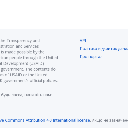
 the Transparency and
API
istration and Services
Політика відкритих дани
is made possible by the
Про портал
ican people through the United
nal Development (USAID)
K government. The contents do
ews of USAID or the United
government’s official policies.
 будь ласка, напишіть нам:
ive Commons Attribution 4.0 International license
, якщо не зазначен