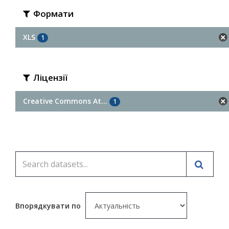
Формати
XLS
1
Ліцензії
Creative Commons At...
1
Впорядкувати по