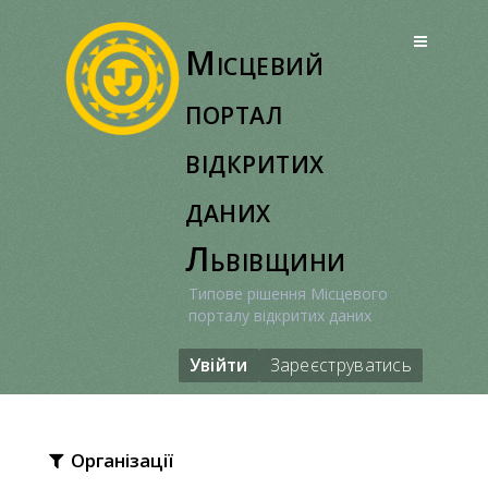
Перейти
до
Місцевий
вмісту
портал
відкритих
даних
Львівщини
Типове рішення Місцевого
порталу відкритих даних
Увійти
Зареєструватись
Організації