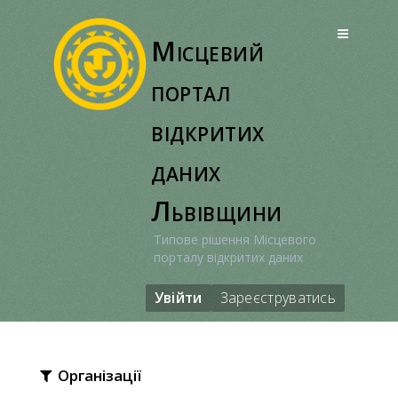
Перейти
до
Місцевий
вмісту
портал
відкритих
даних
Львівщини
Типове рішення Місцевого
порталу відкритих даних
Увійти
Зареєструватись
Організації