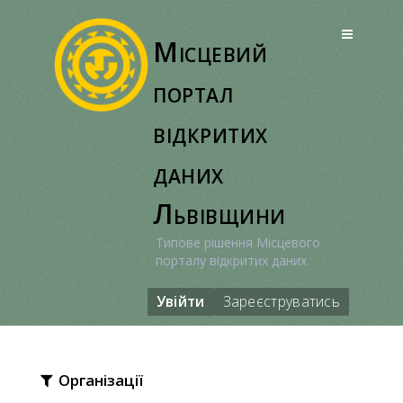
Перейти
до
Місцевий
вмісту
портал
відкритих
даних
Львівщини
Типове рішення Місцевого
порталу відкритих даних
Увійти
Зареєструватись
Організації