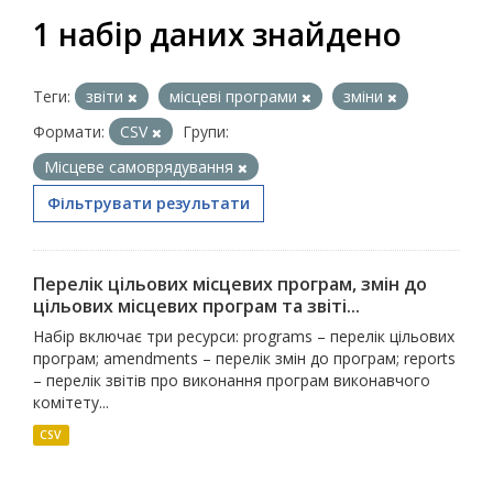
1 набір даних знайдено
Теги:
звіти
місцеві програми
зміни
Формати:
CSV
Групи:
Місцеве самоврядування
Фільтрувати результати
Перелік цільових місцевих програм, змін до
цільових місцевих програм та звіті...
Набір включає три ресурси: programs – перелік цільових
програм; amendments – перелік змін до програм; reports
– перелік звітів про виконання програм виконавчого
комітету...
CSV