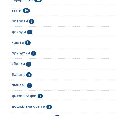
звіти
10
витрати
8
доходи
8
кошти
8
прибутки
7
збитки
5
баланс
4
гімназії
4
дитячі садки
4
дошкільна освіта
4