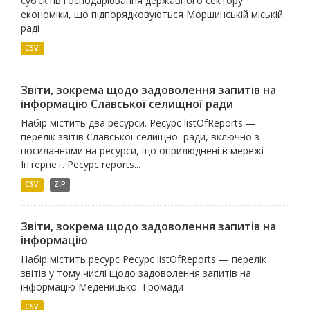
суб’єктів господарювання державного сектору
економіки, що підпорядковуються Моршинській міській
раді
CSV
Звіти, зокрема щодо задоволення запитів на
інформацію Славської селищної ради
Набір містить два ресурси. Ресурс listOfReports —
перелік звітів Славської селищної ради, включно з
посиланнями на ресурси, що оприлюднені в мережі
Інтернет. Ресурс reports...
CSV
ZIP
Звіти, зокрема щодо задоволення запитів на
інформацію
Набір містить ресурс Ресурс listOfReports — перелік
звітів у тому числі щодо задоволення запитів на
інформацію Меденицької Громади
CSV