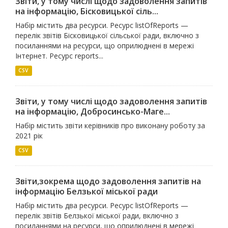
Звіти, у тому числі щодо задоволення запитів
на інформацію, Бісковицької сіль...
Набір містить два ресурси. Ресурс listOfReports —
перелік звітів Бісковицької сільської ради, включно з
посиланнями на ресурси, що оприлюднені в мережі
Інтернет. Ресурс reports...
CSV
Звіти, у тому числі щодо задоволення запитів
на інформацію, Добросинсько-Маге...
Набір містить звіти керівників про виконану роботу за
2021 рік
CSV
Звіти,зокрема щодо задоволення запитів на
інформацію Белзької міської ради
Набір містить два ресурси. Ресурс listOfReports —
перелік звітів Белзької міської ради, включно з
посиланнями на ресурси, що оприлюднені в мережі