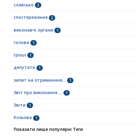
славсько
2
спостереження
2
виконавчі органи
1
голова
1
гроші
1
депутати
1
запит на отриманння...
1
Звіт про виконання ...
1
Звіти
1
Козьова
1
Показати лише популярні Теги