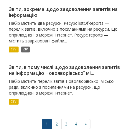
Звіти, зокрема щодо задоволення запитів на
інформацію
Набір містить два ресурси. Ресурс listOfReports —
перелік звітів, включно з посиланнями на ресурси, що
оприлюднені в мережі Інтернет. Ресурс reports —
містить заархівовані файли...
CSV
ZIP
Звіти, в тому числі щодо задоволення запитів
на інформацію Новояворівської мі...
Набір містить перелік звітів Новояворівської міської
ради, включно з посиланнями на ресурси, що
оприлюднені в мережі Інтернет.
CSV
1
2
3
4
»