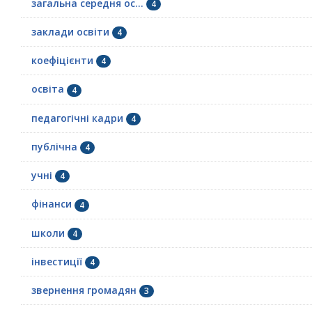
загальна середня ос...
4
заклади освіти
4
коефіцієнти
4
освіта
4
педагогічні кадри
4
публічна
4
учні
4
фінанси
4
школи
4
інвестиції
4
звернення громадян
3