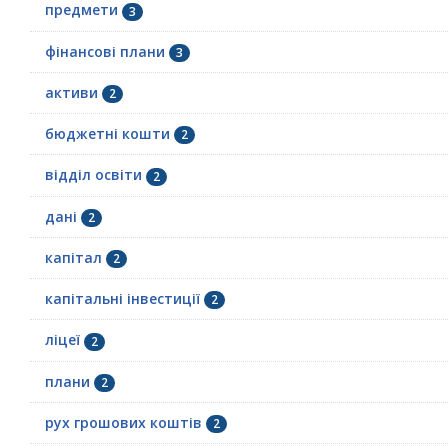
предмети
3
фінансові плани
3
активи
2
бюджетні кошти
2
відділ освіти
2
дані
2
капітал
2
капітальні інвестиції
2
ліцеї
2
плани
2
рух грошових коштів
2