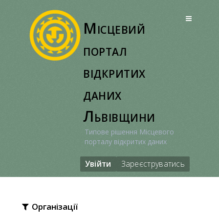
Перейти
до
Місцевий
вмісту
портал
відкритих
даних
Львівщини
Типове рішення Місцевого
порталу відкритих даних
Увійти
Зареєструватись
Організації