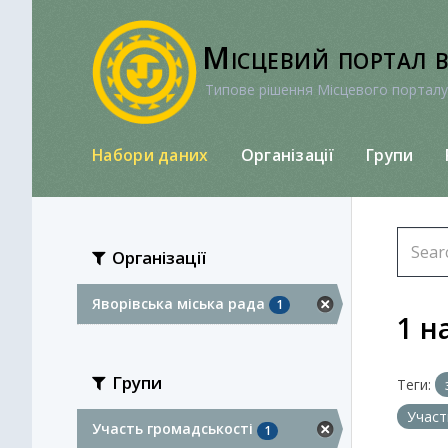
Перейти
до
Місцевий портал 
вмісту
Типове рішення Місцевого порталу
Набори даних
Організації
Групи
Організації
Яворівська міська рада
1
1 н
Групи
Теги:
Участ
Участь громадськості
1