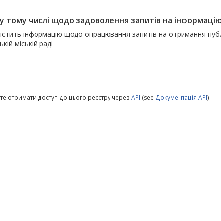
, у тому числі щодо задоволення запитів на інформаці
істить інформацію щодо опрацювання запитів на отримання публіч
ькій міській раді
те отримати доступ до цього реєстру через
API
(see
Документація API
).