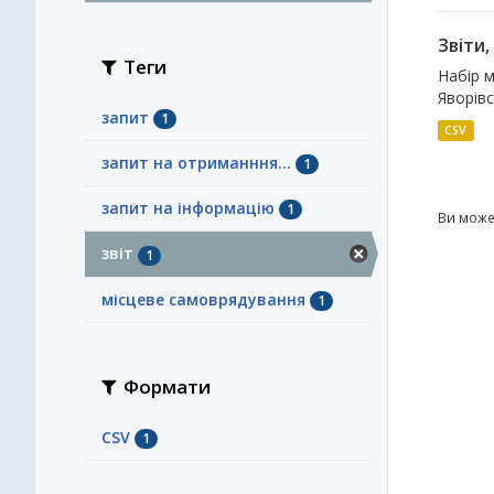
Звіти
Теги
Набір м
Яворівс
запит
1
CSV
запит на отриманння...
1
запит на інформацію
1
Ви може
звіт
1
місцеве самоврядування
1
Формати
CSV
1