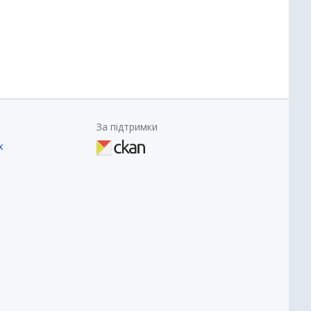
За підтримки
х