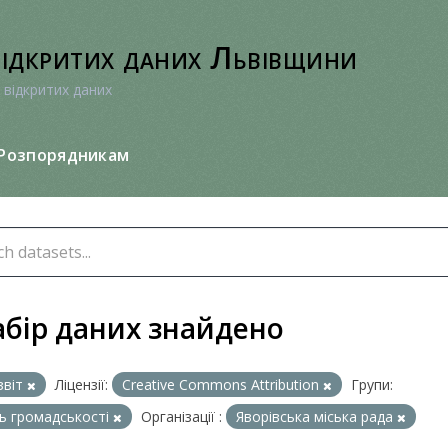
відкритих даних Львівщини
 відкритих даних
Розпорядникам
абір даних знайдено
звіт
Ліцензії:
Creative Commons Attribution
Групи:
ь громадськості
Організації :
Яворівська міська рада