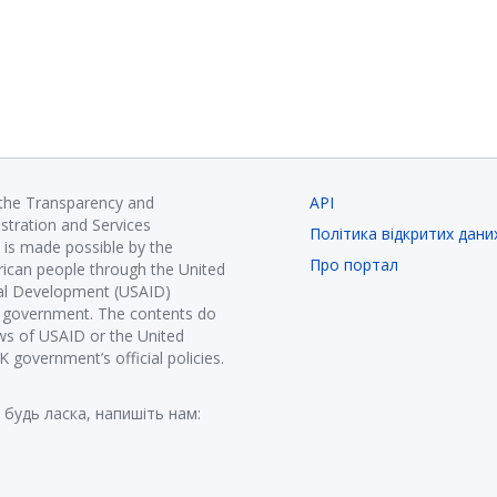
 the Transparency and
API
istration and Services
Політика відкритих дани
is made possible by the
Про портал
ican people through the United
nal Development (USAID)
K government. The contents do
ews of USAID or the United
government’s official policies.
 будь ласка, напишіть нам: