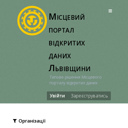
Перейти
до
Місцевий
вмісту
портал
відкритих
даних
Львівщини
Типове рішення Місцевого
порталу відкритих даних
Увійти
Зареєструватись
Організації