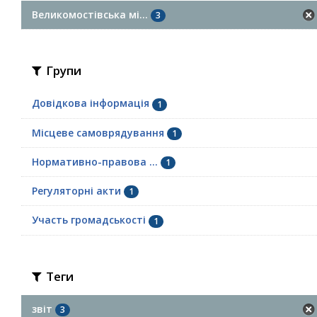
Великомостівська мі...
3
Групи
Довідкова інформація
1
Місцеве самоврядування
1
Нормативно-правова ...
1
Регуляторні акти
1
Участь громадськості
1
Теги
звіт
3