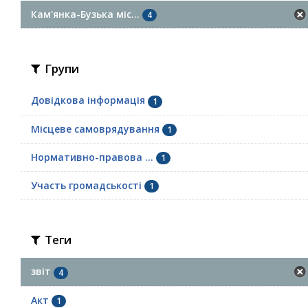
Кам'янка-Бузька міс...
4
Групи
Довідкова інформація
1
Місцеве самоврядування
1
Нормативно-правова ...
1
Участь громадськості
1
Теги
звіт
4
Акт
1