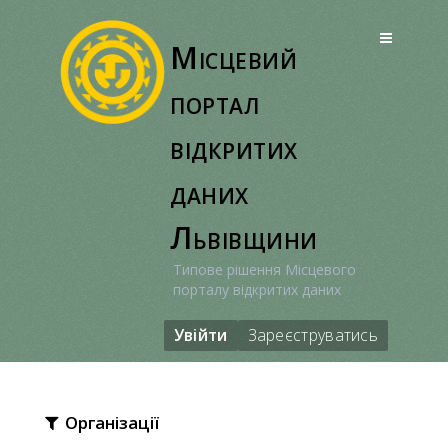
Перейти
до
Місцевий
вмісту
портал
відкритих
даних
Львівщини
Типове рішення Місцевого
порталу відкритих даних
Увійти
Зареєструватись
Організації