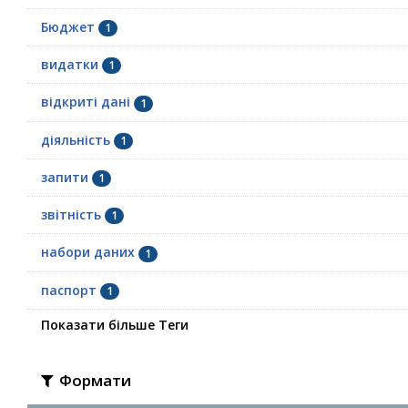
Бюджет
1
видатки
1
відкриті дані
1
діяльність
1
запити
1
звітність
1
набори даних
1
паспорт
1
Показати більше Теги
Формати