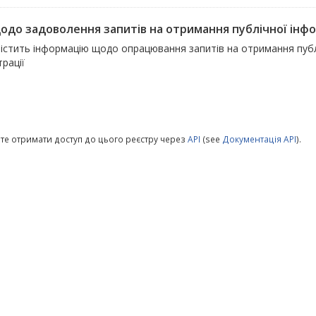
щодо задоволення запитів на отримання публічної інфо
істить інформацію щодо опрацювання запитів на отримання публі
трації
те отримати доступ до цього реєстру через
API
(see
Документація API
).