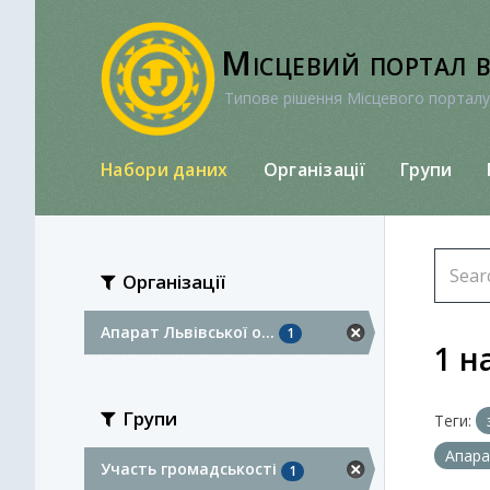
Перейти
до
Місцевий портал 
вмісту
Типове рішення Місцевого порталу
Набори даних
Організації
Групи
Організації
Апарат Львівської о...
1
1 н
Групи
Теги:
Апара
Участь громадськості
1