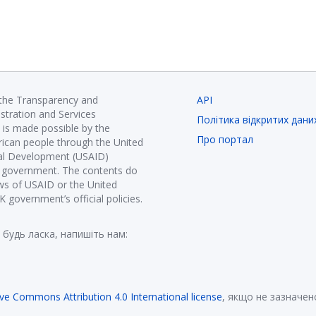
 the Transparency and
API
istration and Services
Політика відкритих дани
is made possible by the
Про портал
ican people through the United
nal Development (USAID)
K government. The contents do
ews of USAID or the United
government’s official policies.
 будь ласка, напишіть нам:
ive Commons Attribution 4.0 International license
, якщо не зазначен