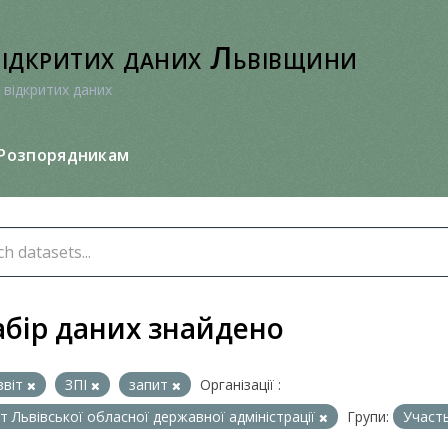
відкритих даних Львівщини
 відкритих даних
Розпорядникам
абір даних знайдено
звіт
ЗПІ
запит
Організації :
т Львівської обласної державної адміністрації
Групи:
Участ