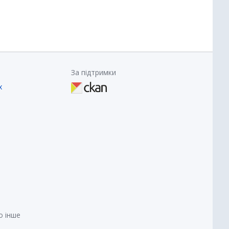
За підтримки
х
о інше