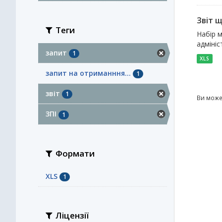
Звіт 
Теги
Набір м
адмініс
запит
1
XLS
запит на отриманння...
1
звіт
1
Ви може
ЗПІ
1
Формати
XLS
1
Ліцензії