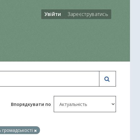
Увійти
Зареєструватись
Впорядкувати по
ь громадськості