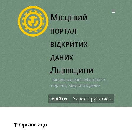
Перейти
до
Місцевий
вмісту
портал
відкритих
даних
Львівщини
Типове рішення Місцевого
порталу відкритих даних
Увійти
Зареєструватись
Організації