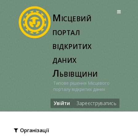
Перейти
до
Місцевий
вмісту
портал
відкритих
даних
Львівщини
Типове рішення Місцевого
порталу відкритих даних
Увійти
Зареєструватись
Організації