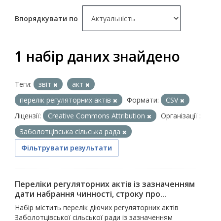
Впорядкувати по
1 набір даних знайдено
Теги:
звіт
акт
перелік регуляторних актів
Формати:
CSV
Ліцензії:
Creative Commons Attribution
Організації :
Заболотцівська сільська рада
Фільтрувати результати
Переліки регуляторних актів із зазначенням
дати набрання чинності, строку про...
Набір містить перелік діючих регуляторних актів
Заболотцівської сільської ради із зазначенням