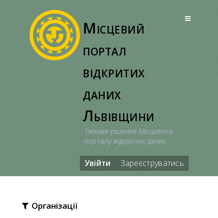
Перейти
до
Місцевий
вмісту
портал
відкритих
даних
Львівщини
Типове рішення Місцевого
порталу відкритих даних
Увійти
Зареєструватись
Організації