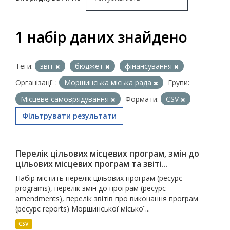
1 набір даних знайдено
Теги:
звіт
бюджет
фінансування
Організації :
Моршинська міська рада
Групи:
Місцеве самоврядування
Формати:
CSV
Фільтрувати результати
Перелік цільових місцевих програм, змін до
цільових місцевих програм та звіті...
Набір містить перелік цільових програм (ресурс
programs), перелік змін до програм (ресурс
amendments), перелік звітів про виконання програм
(ресурс reports) Моршинської міської...
CSV