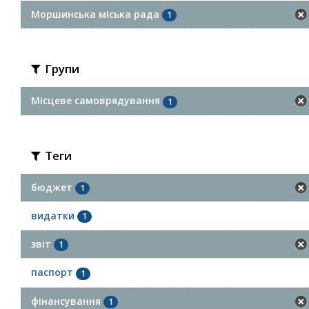
Моршинська міська рада
1
Групи
Місцеве самоврядування
1
Теги
бюджет
1
видатки
1
звіт
1
паспорт
1
фінансування
1