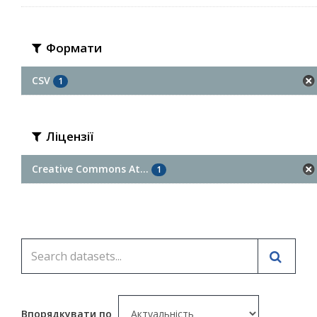
Формати
CSV
1
Ліцензії
Creative Commons At...
1
Впорядкувати по