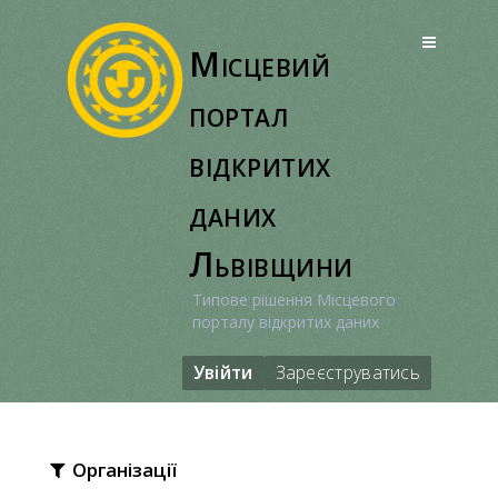
Перейти
до
Місцевий
вмісту
портал
відкритих
даних
Львівщини
Типове рішення Місцевого
порталу відкритих даних
Увійти
Зареєструватись
Організації