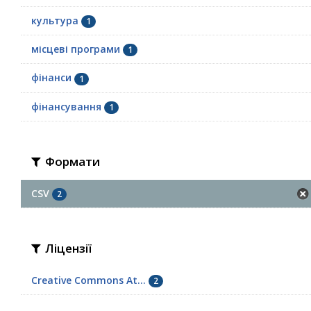
культура
1
місцеві програми
1
фінанси
1
фінансування
1
Формати
CSV
2
Ліцензії
Creative Commons At...
2