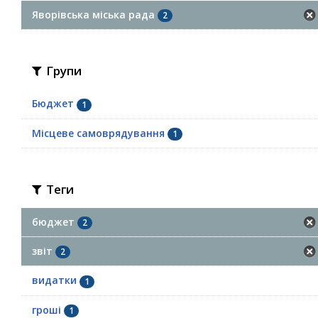
Яворівська міська рада
2
Групи
Бюджет
1
Місцеве самоврядування
1
Теги
бюджет
2
звіт
2
видатки
1
гроші
1