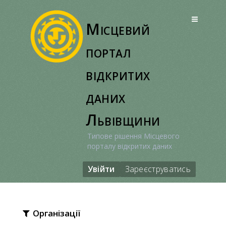
Перейти
до
Місцевий
вмісту
портал
відкритих
даних
Львівщини
Типове рішення Місцевого
порталу відкритих даних
Увійти
Зареєструватись
Організації