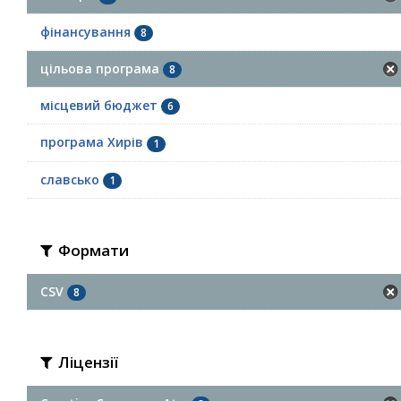
фінансування
8
цільова програма
8
місцевий бюджет
6
програма Хирів
1
славсько
1
Формати
CSV
8
Ліцензії