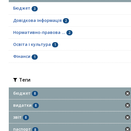
Бюджет
3
Довідкова інформація
2
Нормативно-правова ...
2
Освіта і культура
1
Фінанси
1
Теги
бюджет
8
видатки
8
звіт
8
паспорт
8