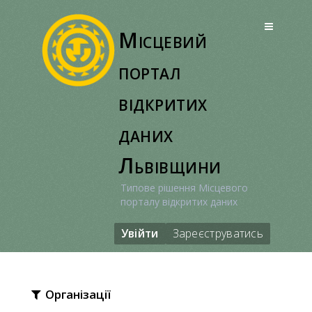
Перейти
до
Місцевий
вмісту
портал
відкритих
даних
Львівщини
Типове рішення Місцевого
порталу відкритих даних
Увійти
Зареєструватись
Організації