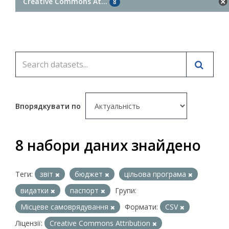
Creative Commons At...
8
Впорядкувати по
8 набори даних знайдено
Теги:
звіт
бюджет
цільова програма
видатки
паспорт
Групи:
Місцеве самоврядування
Формати:
CSV
Ліцензії:
Creative Commons Attribution