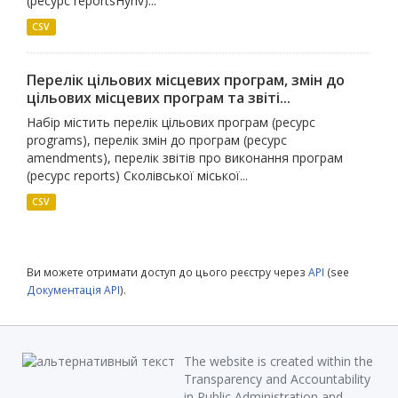
(ресурс reportsHyriv)...
CSV
Перелік цільових місцевих програм, змін до
цільових місцевих програм та звіті...
Набір містить перелік цільових програм (ресурс
programs), перелік змін до програм (ресурс
amendments), перелік звітів про виконання програм
(ресурс reports) Сколівської міської...
CSV
Ви можете отримати доступ до цього реєстру через
API
(see
Документація API
).
The website is created within the
Transparency and Accountability
in Public Administration and