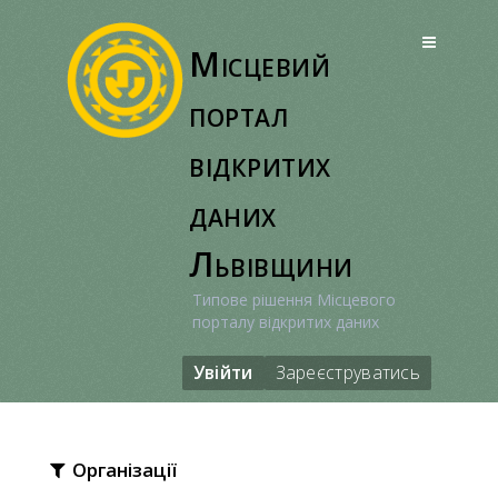
Перейти
до
Місцевий
вмісту
портал
відкритих
даних
Львівщини
Типове рішення Місцевого
порталу відкритих даних
Увійти
Зареєструватись
Організації