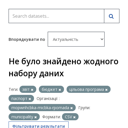
Впорядкувати по
Не було знайдено жодного
набору даних
Теги:
звіт
бюджет
цільова програма
паспорт
Організації :
mopwnhcbka-micbka-rpomada
Групи:
municipality
Формати:
CSV
Фільтрувати результати