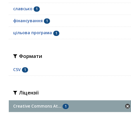
славсько
1
фінансування
1
цільова програма
1
Формати
CSV
1
Ліцензії
Creative Commons At...
1