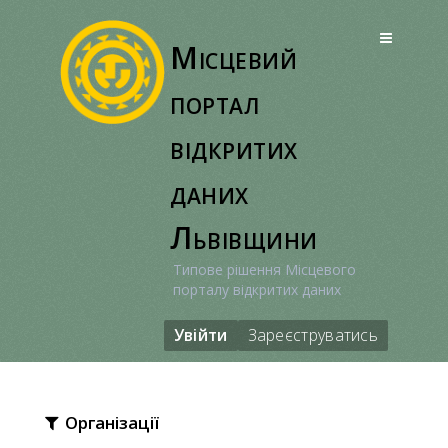
Перейти
до
Місцевий
вмісту
портал
відкритих
даних
Львівщини
Типове рішення Місцевого
порталу відкритих даних
Увійти
Зареєструватись
Організації