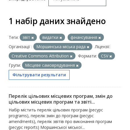
1 набір даних знайдено
Теги:
звіт
видатки
фінансування
Організації :
Моршинська міська рада
Ліцензії:
Creative Commons Attribution
Формати:
CSV
Групи:
Місцеве самоврядування
Фільтрувати результати
Перелік цільових місцевих програм, змін до
цільових місцевих програм та звіті...
Набір містить перелік цільових програм (ресурс
programs), перелік змін до програм (ресурс
amendments), перелік звітів про виконання програм
(ресурс reports) Моршинської міської...