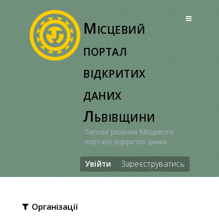
Перейти
до
Місцевий
вмісту
портал
відкритих
даних
Львівщини
Типове рішення Місцевого
порталу відкритих даних
Увійти
Зареєструватись
Організації