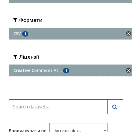
Формати
CSV
1
Ліцензії
Creative Commons At...
1
Впорядкувати по