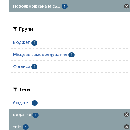
Новояворівська місь...
1
Групи
Бюджет
1
Місцеве самоврядування
1
Фінанси
1
Теги
бюджет
1
видатки
1
звіт
1