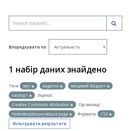
Впорядкувати по
1 набір даних знайдено
Теги:
звіт
видатки
місцевий бюджет
паспорт
Ліцензії:
Creative Commons Attribution
Організації :
Новояворівська міська рада
Формати:
CSV
Фільтрувати результати