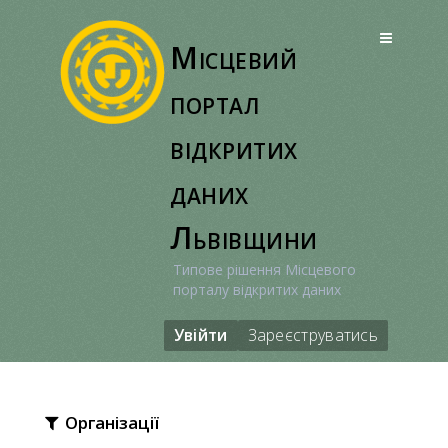
Перейти
до
Місцевий
вмісту
портал
відкритих
даних
Львівщини
Типове рішення Місцевого
порталу відкритих даних
Увійти
Зареєструватись
Організації