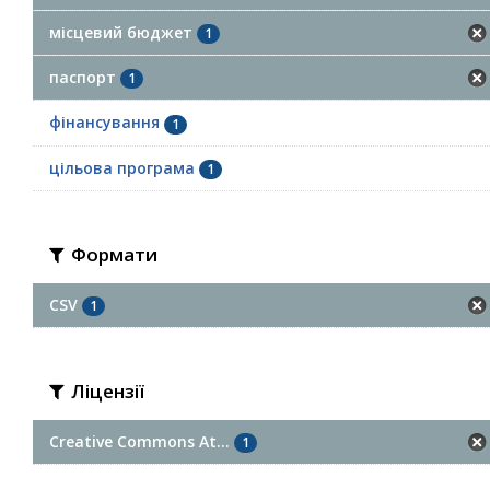
місцевий бюджет
1
паспорт
1
фінансування
1
цільова програма
1
Формати
CSV
1
Ліцензії
Creative Commons At...
1