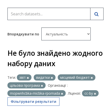
Впорядкувати по
Не було знайдено жодного
набору даних
Теги:
звіт
видатки
місцевий бюджет
цільова програма
Організації :
mopwnhcbka-micbka-rpomada
Ліцензії:
cc-by
Фільтрувати результати