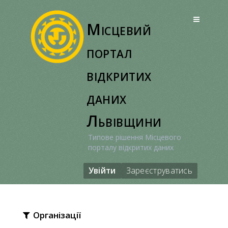
Перейти
до
Місцевий
вмісту
портал
відкритих
даних
Львівщини
Типове рішення Місцевого
порталу відкритих даних
Увійти
Зареєструватись
Організації